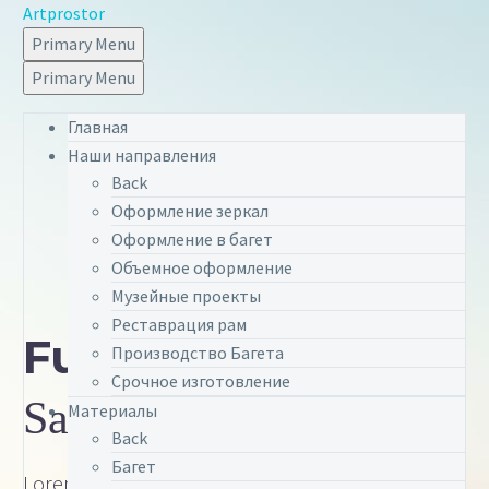
Artprostor
Primary Menu
Primary Menu
Главная
Наши направления
Back
Оформление зеркал
Оформление в багет
Объемное оформление
Музейные проекты
Реставрация рам
Fullwidth
Post
Производство Багета
Срочное изготовление
Sample
Материалы
Back
Багет
Lorem Ipsum. Proin gravida nibh vel velit auctor