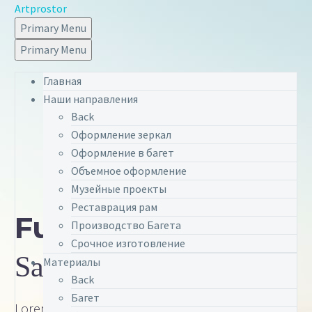
Artprostor
Primary Menu
Primary Menu
Главная
Наши направления
Back
Оформление зеркал
Оформление в багет
Объемное оформление
Музейные проекты
Реставрация рам
Fullwidth
Post
Производство Багета
Срочное изготовление
Sample
Материалы
Back
Багет
Lorem Ipsum. Proin gravida nibh vel velit auctor