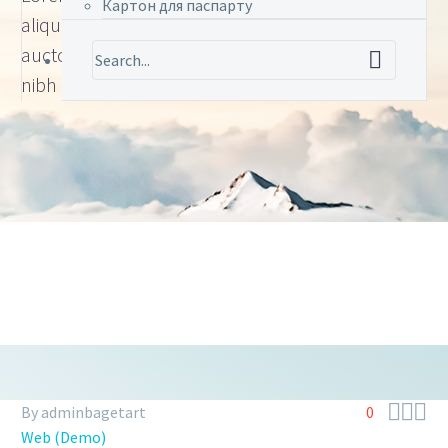
Картон для паспарту
aliquet. Aenean sollicitudin, lorem quis bibendum
auctor, nisi elit consequat ipsum, nec sagittis sem
nibh id elit.



By adminbagetart
0
Web (Demo)